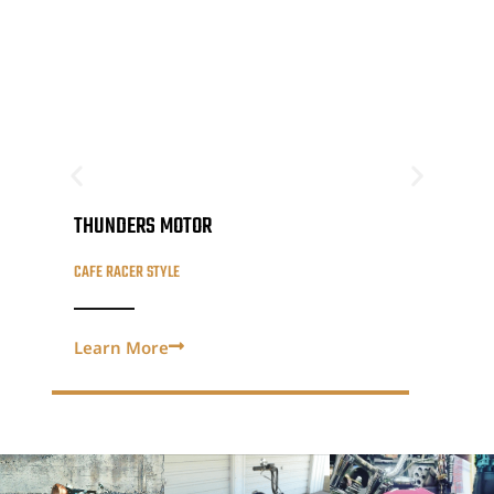
SERVICE 1
SE
THUNDERS MOTOR
ALE
CAFE RACER STYLE
CAFE
Learn More
Lea