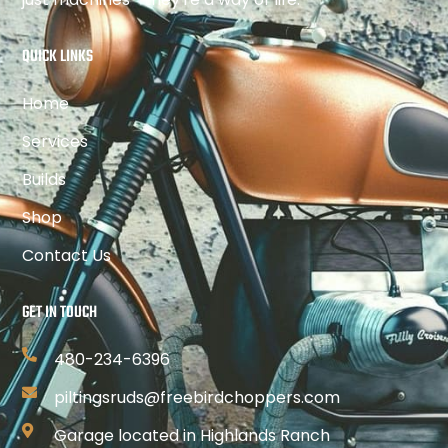
QUICK LINKS
Home
Services
Builds
Shop
Contact Us
GET IN TOUCH
480-234-6396
piltingsruds@freebirdchoppers.com
Garage located in Highlands Ranch